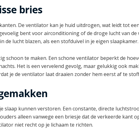
isse bries
 kanten. De ventilator kan je huid uitdrogen, wat leidt tot 
 gevoelig bent voor airconditioning of de droge lucht van de
in de lucht blazen, als een stofduivel in je eigen slaapkamer.
atig schoon te maken. Een schone ventilator beperkt de hoev
achts. Het is een vervelend gevolg, maar gelukkig ook mak
t je de ventilator laat draaien zonder hem eerst af te stof
ongemakken
e je slaap kunnen verstoren. Een constante, directe luchtst
schouders alleen vanwege een briesje dat de verkeerde kant o
lator niet recht op je lichaam te richten.