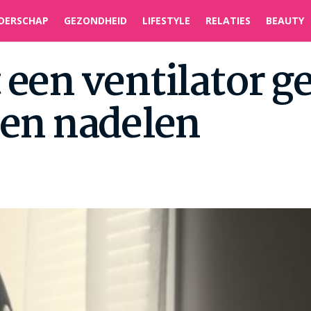
DERSCHAP
GEZONDHEID
LIFESTYLE
RELATIES
BEAUTY
 een ventilator g
 en nadelen