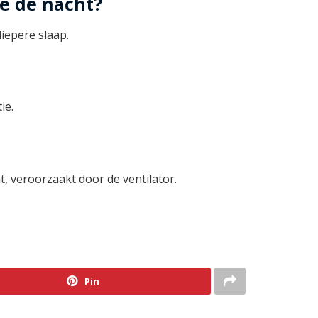
de de nacht?
diepere slaap.
ie.
t, veroorzaakt door de ventilator.
Pin