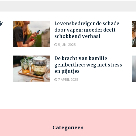
je
Levensbedreigende schade
door vapen: moeder deelt
schokkend verhaal
5 JUNI 2025
De kracht van kamille-
gemberthee: weg met stress
en pijntjes
7 APRIL 2025
Categorieën