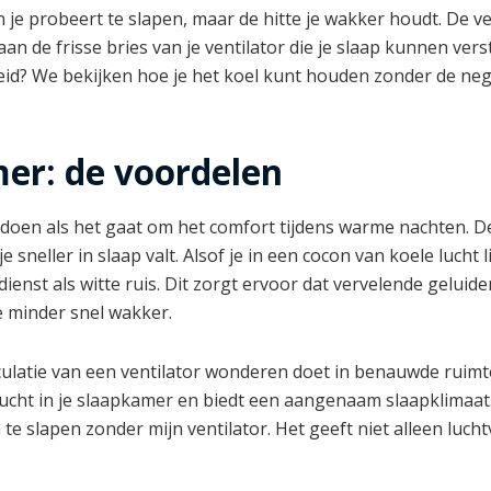
je probeert te slapen, maar de hitte je wakker houdt. De vent
aan de frisse bries van je ventilator die je slaap kunnen ver
eid? We bekijken hoe je het koel kunt houden zonder de nega
mer: de voordelen
doen als het gaat om het comfort tijdens warme nachten. D
neller in slaap valt. Alsof je in een cocon van koele lucht 
enst als witte ruis. Dit zorgt ervoor dat vervelende geluiden
e minder snel wakker.
culatie van een ventilator wonderen doet in benauwde ruimte
ucht in je slaapkamer en biedt een aangenaam slaapklimaat. 
om te slapen zonder mijn ventilator. Het geeft niet alleen 