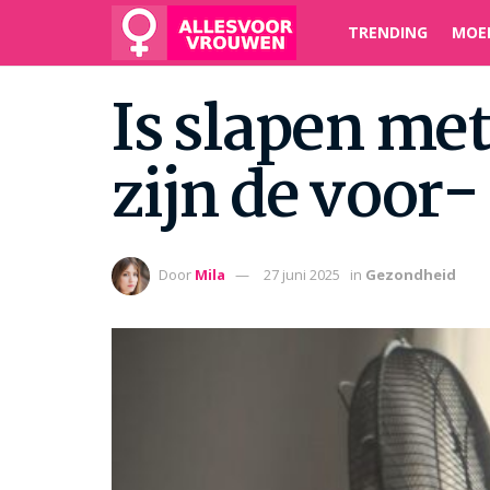
TRENDING
MOE
Is slapen met
zijn de voor-
Door
Mila
27 juni 2025
in
Gezondheid