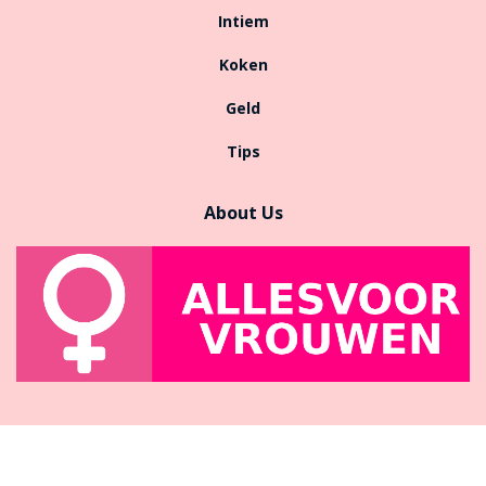
Intiem
Koken
Geld
Tips
About Us
© 2019
JNews
- Premium WordPress news & magazine theme