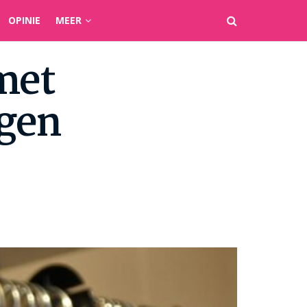
OPINIE
MEER
met
ggen