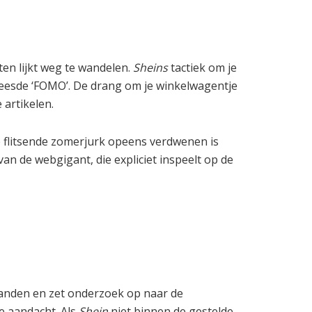
ten lijkt weg te wandelen.
Sheins
tactiek om je
vreesde ‘FOMO’. De drang om je winkelwagentje
 artikelen.
ie flitsende zomerjurk opeens verdwenen is
van de webgigant, die expliciet inspeelt op de
standen en zet onderzoek op naar de
e aandacht. Als
Shein
niet binnen de gestelde