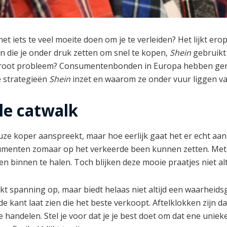
t iets te veel moeite doen om je te verleiden? Het lijkt e
n die je onder druk zetten om snel te kopen,
Shein
gebruikt 
 groot probleem? Consumentenbonden in Europa hebben geno
e strategieën
Shein
inzet en waarom ze onder vuur liggen v
ale catwalk
ze koper aanspreekt, maar hoe eerlijk gaat het er echt aan
sumenten zomaar op het verkeerde been kunnen zetten. Met 
en binnen te halen. Toch blijken deze mooie praatjes niet al
kt spanning op, maar biedt helaas niet altijd een waarheidsg
kant laat zien die het beste verkoopt. Aftelklokken zijn da
e handelen. Stel je voor dat je je best doet om dat ene uniek