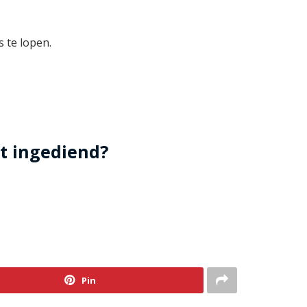
s te lopen.
t ingediend?
Pin