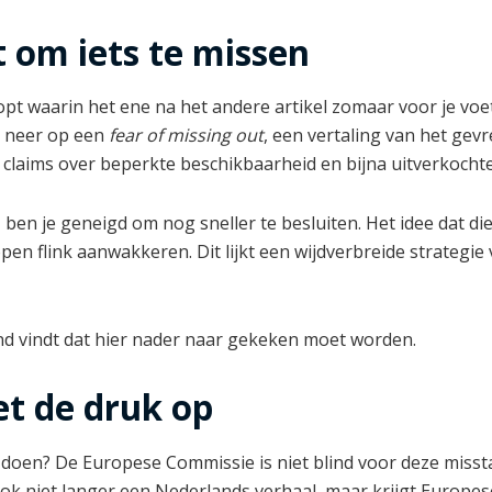
t om iets te missen
oopt waarin het ene na het andere artikel zomaar voor je voe
mt neer op een
fear of missing out
, een vertaling van het ge
claims over beperkte beschikbaarheid en bijna uitverkochte
ben je geneigd om nog sneller te besluiten. Het idee dat d
en flink aanwakkeren. Dit lijkt een wijdverbreide strategie 
d vindt dat hier nader naar gekeken moet worden.
t de druk op
 te doen? De Europese Commissie is niet blind voor deze mis
 ook niet langer een Nederlands verhaal, maar krijgt Europes