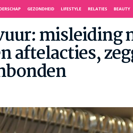
DERSCHAP
GEZONDHEID
LIFESTYLE
RELATIES
BEAUTY
vuur: misleiding 
n aftelacties, ze
nbonden