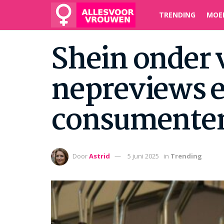
TRENDING
MOE
Shein onder 
nepreviews e
consumente
Door
Astrid
5 juni 2025
in
Trending