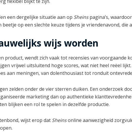
flexibel blijkt te zijn.
n een dergelijke situatie aan op
Sheins
pagina’s, waardoo
 beetje op een slechte keuze tijdens je vriendenavond, die a
nauwelijks wijs worden
een product, wendt zich vaak tot recensies van voorgaande ko
jgen vrijwel uitsluitend hoge scores, wat niet heel reëel lij
moes aan meningen, van dolenthousiast tot ronduit ontevrede
gen zelden onder de vier sterren duiken. Een onderzoek 
ganiseerde marketing dan op authentieke klanttevredenheid. 
en blijken een rol te spelen in dezelfde productie.
enbond, wijst erop dat
Sheins
online aanwezigheid zorgvul
kopen.