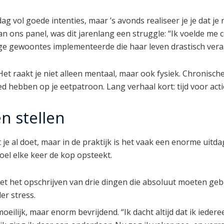
ag vol goede intenties, maar ’s avonds realiseer je je dat je 
an ons panel, was dit jarenlang een struggle: “Ik voelde m
ige gewoontes implementeerde die haar leven drastisch ver
? Het raakt je niet alleen mentaal, maar ook fysiek. Chroni
ed hebben op je eetpatroon. Lang verhaal kort: tijd voor acti
en stellen
at je al doet, maar in de praktijk is het vaak een enorme uitd
oel elke keer de kop opsteekt.
t het opschrijven van drie dingen die absoluut moeten gebeure
er stress.
moeilijk, maar enorm bevrijdend. “Ik dacht altijd dat ik iede