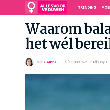
TRENDING
MOE
Waarom balans
het wél berei
Door
Lisanne
5 februari 2025
in
Lifestyle