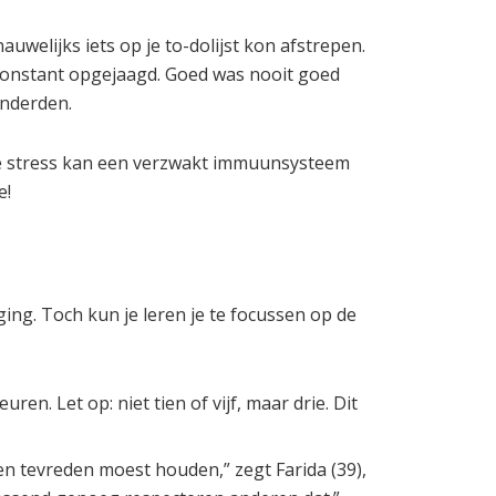
nauwelijks iets op je to-dolijst kon afstrepen.
e constant opgejaagd. Goed was nooit goed
anderden.
sche stress kan een verzwakt immuunsysteem
e!
aging. Toch kun je leren je te focussen op de
n. Let op: niet tien of vijf, maar drie. Dit
reen tevreden moest houden,” zegt Farida (39),