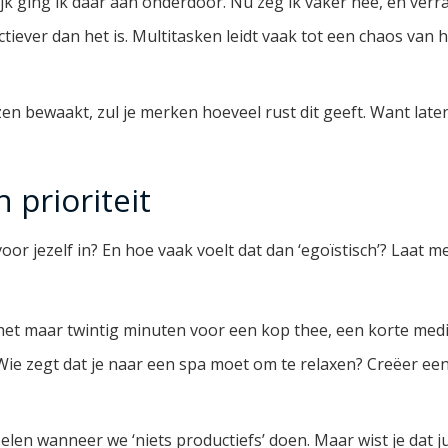
lijk ging ik daar aan onderdoor. Nu zeg ik vaker nee, en ve
tiever dan het is. Multitasken leidt vaak tot een chaos van h
en bewaakt, zul je merken hoeveel rust dit geeft. Want laten w
 prioriteit
voor jezelf in? En hoe vaak voelt dat dan ‘egoïstisch’? Laat me 
 het maar twintig minuten voor een kop thee, een korte medi
ie zegt dat je naar een spa moet om te relaxen? Creëer ee
len wanneer we ‘niets productiefs’ doen. Maar wist je dat j