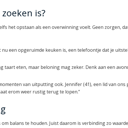
e zoeken is?
lfs het opstaan als een overwinning voelt. Geen zorgen, dat
 nu een opgeruimde keuken is, een telefoontje dat je uitstel
ag taart eten, maar beloning mag zeker. Denk aan een avondje
momenten van uitputting ook. Jennifer (41), een lid van ons p
aat erom weer rustig terug te lopen.”
ng
om balans te houden. Juist daarom is verbinding zo waardevo