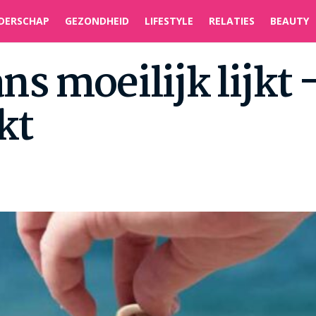
DERSCHAP
GEZONDHEID
LIFESTYLE
RELATIES
BEAUTY
 moeilijk lijkt –
kt